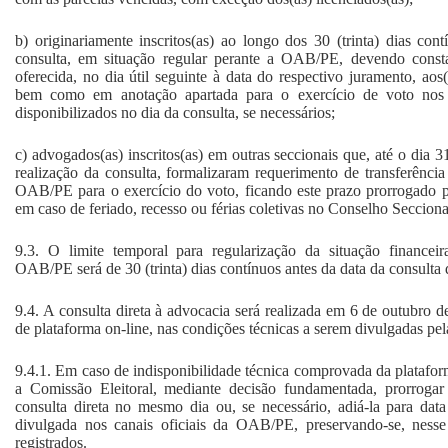
b) originariamente inscritos(as) ao longo dos 30 (trinta) dias cont
consulta, em situação regular perante a OAB/PE, devendo const
oferecida, no dia útil seguinte à data do respectivo juramento, aos(
bem como em anotação apartada para o exercício de voto nos 
disponibilizados no dia da consulta, se necessários;
c) advogados(as) inscritos(as) em outras seccionais que, até o dia 
realização da consulta, formalizaram requerimento de transferência 
OAB/PE para o exercício do voto, ficando este prazo prorrogado par
em caso de feriado, recesso ou férias coletivas no Conselho Seccio
9.3. O limite temporal para regularização da situação financei
OAB/PE será de 30 (trinta) dias contínuos antes da data da consulta d
9.4. A consulta direta à advocacia será realizada em 6 de outubro 
de plataforma on-line, nas condições técnicas a serem divulgadas pel
9.4.1. Em caso de indisponibilidade técnica comprovada da platafor
a Comissão Eleitoral, mediante decisão fundamentada, prorroga
consulta direta no mesmo dia ou, se necessário, adiá-la para data
divulgada nos canais oficiais da OAB/PE, preservando-se, nesse
registrados.