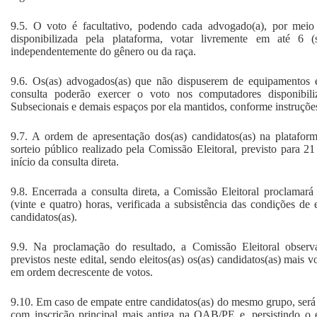
9.5. O voto é facultativo, podendo cada advogado(a), por meio 
disponibilizada pela plataforma, votar livremente em até 6 (se
independentemente do gênero ou da raça.
9.6. Os(as) advogados(as) que não dispuserem de equipamentos el
consulta poderão exercer o voto nos computadores disponib
Subsecionais e demais espaços por ela mantidos, conforme instruçõe
9.7. A ordem de apresentação dos(as) candidatos(as) na platafor
sorteio público realizado pela Comissão Eleitoral, previsto para 2
início da consulta direta.
9.8. Encerrada a consulta direta, a Comissão Eleitoral proclamará
(vinte e quatro) horas, verificada a subsistência das condições de e
candidatos(as).
9.9. Na proclamação do resultado, a Comissão Eleitoral observ
previstos neste edital, sendo eleitos(as) os(as) candidatos(as) mais 
em ordem decrescente de votos.
9.10. Em caso de empate entre candidatos(as) do mesmo grupo, será c
com inscrição principal mais antiga na OAB/PE e, persistindo o 