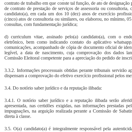
contrato de trabalho em que conste tal função, de ato de designação 
de contrato de prestação de serviços de assessoria ou consultoria
candidato(a), em cada um dos 10 (dez) anos de exercício profiss
(cinco) atos de consultoria ou similares, ou elaborou, no mínimo, 05
consultas, com fundamentação jurídica;
d) curriculum vitae, assinado pelo(a) candidato(a), com o ender
eletrônico, bem como indicando contato do aplicativo whatsapp
comunicações, acompanhado de cópia de documento oficial de ident
legível, a data de nascimento, cuja comprovação dos dados lan
Comissão Eleitoral competente para a apreciação do pedido de inscri
3.3.2. Informações processuais obtidas perante tribunais servirã
dispensam a comprovação do efetivo exercício profissional pelos meio
3.4. Do notório saber jurídico e da reputação ilibada:
3.4.1. O notório saber jurídico e a reputação ilibada serão afe
apresentada, nas certidões exigidas, nas informações prestadas pel
impugnações, na arguição realizada perante a Comissão de Sabatin
direta à classe.
3.5. O(a) candidato(a) é integralmente responsável pela autenticid