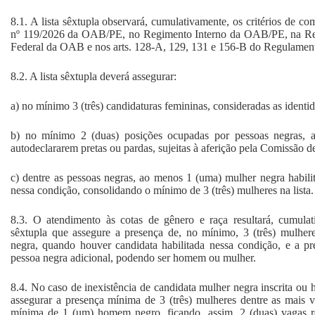
8.1. A lista sêxtupla observará, cumulativamente, os critérios de c
nº 119/2026 da OAB/PE, no Regimento Interno da OAB/PE, na Re
Federal da OAB e nos arts. 128-A, 129, 131 e 156-B do Regulame
8.2. A lista sêxtupla deverá assegurar:
a) no mínimo 3 (três) candidaturas femininas, consideradas as identi
b) no mínimo 2 (duas) posições ocupadas por pessoas negras, 
autodeclararem pretas ou pardas, sujeitas à aferição pela Comissão d
c) dentre as pessoas negras, ao menos 1 (uma) mulher negra habilit
nessa condição, consolidando o mínimo de 3 (três) mulheres na lista.
8.3. O atendimento às cotas de gênero e raça resultará, cumulat
sêxtupla que assegure a presença de, no mínimo, 3 (três) mulher
negra, quando houver candidata habilitada nessa condição, e a p
pessoa negra adicional, podendo ser homem ou mulher.
8.4. No caso de inexistência de candidata mulher negra inscrita ou ha
assegurar a presença mínima de 3 (três) mulheres dentre as mais 
mínima de 1 (um) homem negro, ficando, assim, 2 (duas) vagas re