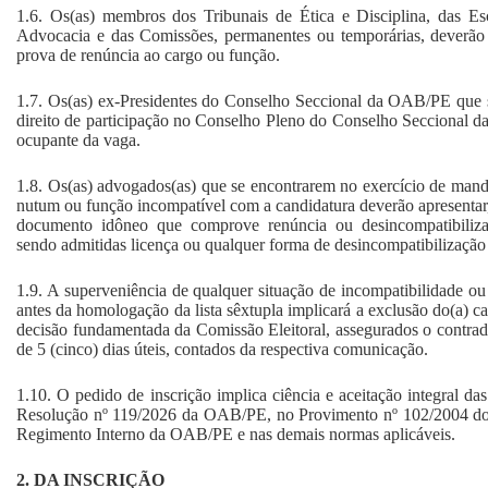
1.6. Os(as) membros dos Tribunais de Ética e Disciplina, das Es
Advocacia e das Comissões, permanentes ou temporárias, deverão a
prova de renúncia ao cargo ou função.
1.7. Os(as) ex-Presidentes do Conselho Seccional da OAB/PE que 
direito de participação no Conselho Pleno do Conselho Seccional
ocupante da vaga.
1.8. Os(as) advogados(as) que se encontrarem no exercício de manda
nutum ou função incompatível com a candidatura deverão apresentar, 
documento idôneo que comprove renúncia ou desincompatibilizaç
sendo admitidas licença ou qualquer forma de desincompatibilização
1.9. A superveniência de qualquer situação de incompatibilidade ou
antes da homologação da lista sêxtupla implicará a exclusão do(a) c
decisão fundamentada da Comissão Eleitoral, assegurados o contradi
de 5 (cinco) dias úteis, contados da respectiva comunicação.
1.10. O pedido de inscrição implica ciência e aceitação integral das 
Resolução nº 119/2026 da OAB/PE, no Provimento nº 102/2004 d
Regimento Interno da OAB/PE e nas demais normas aplicáveis.
2. DA INSCRIÇÃO