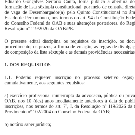
Eduardo Gonçalves Sertório Canto, torna pública a abertura do
formação de lista sêxtupla constitucional, por meio de consulta dire
de vaga de Desembargador(a) pelo Quinto Constitucional no âmb
Estado de Pernambuco, nos termos do art. 94 da Constituição Fed
do Conselho Federal da OAB e suas alterações posteriores, do Re
Resolução nº 119/2026 da OAB/PE.
O presente edital disciplina os requisitos de inscrição, os do
procedimento, os prazos, a forma de votação, as regras de divulgaçã
de composição da lista sêxtupla e as demais providências necessárias
1. DOS REQUISITOS
1.1. Poderão requerer inscrição no processo seletivo os(as
cumulativamente, aos seguintes requisitos:
a) exercício profissional ininterrupto da advocacia, pública ou pri
OAB, nos 10 (dez) anos imediatamente anteriores à data de publi
inscrições, nos termos do art. 7º, I, da Resolução nº 119/2026 da
Provimento nº 102/2004 do Conselho Federal da OAB;
b) notório saber jurídico;