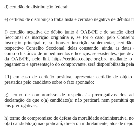
d) certidão de distribuição federal;
e) certidão de distribuição trabalhista e certidão negativa de débitos tr
f) certidão negativa de débito junto à OAB/PE e de sanção disci
Seccional da inscrição originária e, se for o caso, pelo Conse
inscrição principal e, se houver inscrição suplementar, certidã
respectivo Conselho Seccional, delas constando, ainda, as datas 
como o histórico de impedimentos e licenças, se existentes, que deve
da OAB/PE, pelo link https://certidao.oabpe.org.br/, mediante 
pagamento e apresentação do comprovante, será disponibilizada pe
f.1) em caso de certidão positiva, apresentar certidão de objet
prestados pelo candidato sobre o fato apontado;
g) termo de compromisso de respeito às prerrogativas dos ad
declaração de que o(a) candidato(a) não praticará nem permitirá q
tais prerrogativas;
h) termo de compromisso de defesa da moralidade administrativa, no
o(a) candidato(a) não praticará, direta ou indiretamente, atos de nepo