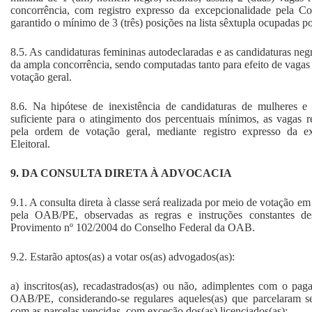
concorrência, com registro expresso da excepcionalidade pela Co
garantido o mínimo de 3 (três) posições na lista sêxtupla ocupadas p
8.5. As candidaturas femininas autodeclaradas e as candidaturas neg
da ampla concorrência, sendo computadas tanto para efeito de vagas 
votação geral.
8.6. Na hipótese de inexistência de candidaturas de mulheres 
suficiente para o atingimento dos percentuais mínimos, as vagas 
pela ordem de votação geral, mediante registro expresso da e
Eleitoral.
9. DA CONSULTA DIRETA À ADVOCACIA
9.1. A consulta direta à classe será realizada por meio de votação em
pela OAB/PE, observadas as regras e instruções constantes des
Provimento nº 102/2004 do Conselho Federal da OAB.
9.2. Estarão aptos(as) a votar os(as) advogados(as):
a) inscritos(as), recadastrados(as) ou não, adimplentes com o pa
OAB/PE, considerando-se regulares aqueles(as) que parcelaram se
com as parcelas vencidas, com exceção dos(as) licenciados(as);