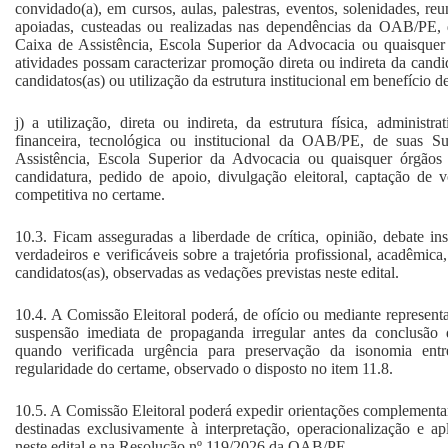
convidado(a), em cursos, aulas, palestras, eventos, solenidades, re
apoiadas, custeadas ou realizadas nas dependências da OAB/PE,
Caixa de Assistência, Escola Superior da Advocacia ou quaisquer
atividades possam caracterizar promoção direta ou indireta da candid
candidatos(as) ou utilização da estrutura institucional em benefício d
j) a utilização, direta ou indireta, da estrutura física, administra
financeira, tecnológica ou institucional da OAB/PE, de suas S
Assistência, Escola Superior da Advocacia ou quaisquer órgãos
candidatura, pedido de apoio, divulgação eleitoral, captação de
competitiva no certame.
10.3. Ficam asseguradas a liberdade de crítica, opinião, debate ins
verdadeiros e verificáveis sobre a trajetória profissional, acadêmica,
candidatos(as), observadas as vedações previstas neste edital.
10.4. A Comissão Eleitoral poderá, de ofício ou mediante represent
suspensão imediata de propaganda irregular antes da conclusão 
quando verificada urgência para preservação da isonomia entr
regularidade do certame, observado o disposto no item 11.8.
10.5. A Comissão Eleitoral poderá expedir orientações complementa
destinadas exclusivamente à interpretação, operacionalização e ap
neste edital e na Resolução nº 119/2026 da OAB/PE.