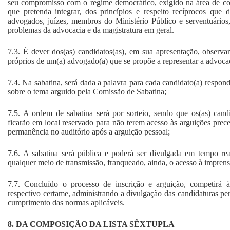
seu compromisso com o regime democrático, exigido na área de co
que pretenda integrar, dos princípios e respeito recíprocos que 
advogados, juízes, membros do Ministério Público e serventuári
problemas da advocacia e da magistratura em geral.
7.3. É dever dos(as) candidatos(as), em sua apresentação, observar
próprios de um(a) advogado(a) que se propõe a representar a advocac
7.4. Na sabatina, será dada a palavra para cada candidato(a) respon
sobre o tema arguido pela Comissão de Sabatina;
7.5. A ordem de sabatina será por sorteio, sendo que os(as) candid
ficarão em local reservado para não terem acesso às arguições prec
permanência no auditório após a arguição pessoal;
7.6. A sabatina será pública e poderá ser divulgada em tempo 
qualquer meio de transmissão, franqueado, ainda, o acesso à imprens
7.7. Concluído o processo de inscrição e arguição, competirá à
respectivo certame, administrando a divulgação das candidaturas pera
cumprimento das normas aplicáveis.
8. DA COMPOSIÇÃO DA LISTA SÊXTUPLA