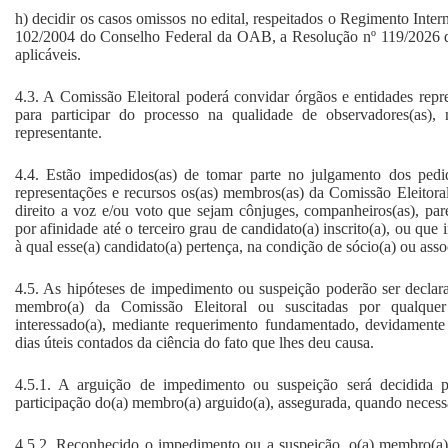
h) decidir os casos omissos no edital, respeitados o Regimento Int
102/2004 do Conselho Federal da OAB, a Resolução nº 119/2026
aplicáveis.
4.3. A Comissão Eleitoral poderá convidar órgãos e entidades repre
para participar do processo na qualidade de observadores(as),
representante.
4.4. Estão impedidos(as) de tomar parte no julgamento dos pedi
representações e recursos os(as) membros(as) da Comissão Eleito
direito a voz e/ou voto que sejam cônjuges, companheiros(as), pare
por afinidade até o terceiro grau de candidato(a) inscrito(a), ou qu
à qual esse(a) candidato(a) pertença, na condição de sócio(a) ou asso
4.5. As hipóteses de impedimento ou suspeição poderão ser declarad
membro(a) da Comissão Eleitoral ou suscitadas por qualquer
interessado(a), mediante requerimento fundamentado, devidamente 
dias úteis contados da ciência do fato que lhes deu causa.
4.5.1. A arguição de impedimento ou suspeição será decidida p
participação do(a) membro(a) arguido(a), assegurada, quando necessá
4.5.2. Reconhecido o impedimento ou a suspeição, o(a) membro(a) f