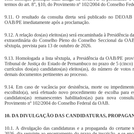
termos do art. 8°, §10, do Provimento nº 102/2004 do Conselho Fe
9.11. O resultado da consulta direta será publicado no DEOAB e 
OAB/PE imediatamente após a proclamação.
9.12. A relação dos(as) eleitos(as) será encaminhada à Presidência
extraordinária do Conselho Pleno do Conselho Seccional da OAB
sêxtupla, prevista para 13 de outubro de 2026.
9.13. Homologada a lista sêxtupla, a Presidência da OAB/PE prov
Tribunal de Justiça do Estado de Pernambuco no prazo de 5 (cinco)
currículos dos(as) candidatos(as) eleitos(as), do número de votos
demais documentos pertinentes ao processo.
9.14. Em caso de vacância por desistência, morte ou impedimento
escolhido(a), será efetuado novo procedimento de escolha para e
candidatos(as) remanescentes habilitados(as) para nova consu
Provimento nº 102/2004 do Conselho Federal da OAB.
10. DA DIVULGAÇÃO DAS CANDIDATURAS, PROPAGA
10.1. A divulgação das candidaturas e a propaganda do certame t
2026, dia seguinte ao encerramento do prazo de inscrição, e se enc