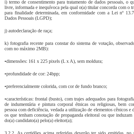
i) termo de consentimento para tratamento de dados pessoais, o qua
livre, informada e inequívoca pela qual o(a) titular concorda com o 
para finalidade determinada, em conformidade com a Lei nº 13.
Dados Pessoais (LGPD);
j) autodeclaração de raça;
k) fotografia recente para constar do sistema de votação, observad
com no máximo 2MB):
•dimensões: 161 x 225 pixels (L x A), sem moldura;
•profundidade de cor: 24bpp;
•preferencialmente colorida, com cor de fundo branco;
•características: frontal (busto), com trajes adequados para fotografi
de indumentária e pintura corporal étnicas ou religiosas, bem c
pessoa com deficiência, vedada a utilização de elementos cênicos e 
os que tenham conotação de propaganda eleitoral ou que induzam 
do(a) candidato(a) pelo(a) eleitor(a);
3.2.2. As certidões acima referidas deverão ter sido emitidas, n