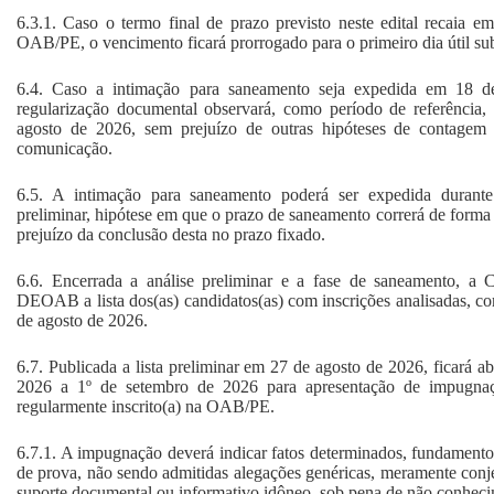
6.3.1. Caso o termo final de prazo previsto neste edital recaia e
OAB/PE, o vencimento ficará prorrogado para o primeiro dia útil su
6.4. Caso a intimação para saneamento seja expedida em 18 d
regularização documental observará, como período de referência
agosto de 2026, sem prejuízo de outras hipóteses de contagem 
comunicação.
6.5. A intimação para saneamento poderá ser expedida durant
preliminar, hipótese em que o prazo de saneamento correrá de forma
prejuízo da conclusão desta no prazo fixado.
6.6. Encerrada a análise preliminar e a fase de saneamento, a C
DEOAB a lista dos(as) candidatos(as) com inscrições analisadas, c
de agosto de 2026.
6.7. Publicada a lista preliminar em 27 de agosto de 2026, ficará a
2026 a 1º de setembro de 2026 para apresentação de impugnaç
regularmente inscrito(a) na OAB/PE.
6.7.1. A impugnação deverá indicar fatos determinados, fundamento
de prova, não sendo admitidas alegações genéricas, meramente con
suporte documental ou informativo idôneo, sob pena de não conheci