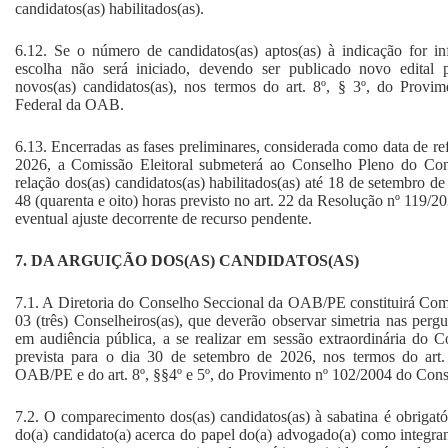
candidatos(as) habilitados(as).
6.12. Se o número de candidatos(as) aptos(as) à indicação for inf
escolha não será iniciado, devendo ser publicado novo edital pa
novos(as) candidatos(as), nos termos do art. 8º, § 3º, do Prov
Federal da OAB.
6.13. Encerradas as fases preliminares, considerada como data de re
2026, a Comissão Eleitoral submeterá ao Conselho Pleno do C
relação dos(as) candidatos(as) habilitados(as) até 18 de setembro d
48 (quarenta e oito) horas previsto no art. 22 da Resolução nº 119
eventual ajuste decorrente de recurso pendente.
7. DA ARGUIÇÃO DOS(AS) CANDIDATOS(AS)
7.1. A Diretoria do Conselho Seccional da OAB/PE constituirá Comi
03 (três) Conselheiros(as), que deverão observar simetria nas perg
em audiência pública, a se realizar em sessão extraordinária do
prevista para o dia 30 de setembro de 2026, nos termos do art
OAB/PE e do art. 8º, §§4º e 5º, do Provimento nº 102/2004 do Con
7.2. O comparecimento dos(as) candidatos(as) à sabatina é obrigató
do(a) candidato(a) acerca do papel do(a) advogado(a) como integran