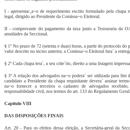
I - apresentac¸a~o de requerimento escrito formulado pela chapa e
legal, dirigido ao Presidente da Comissa~o Eleitoral;
II - comprovante do pagamento da taxa junto a Tesouraria da O
anuidades da Seccional.
§ 1º No prazo de 72 (setenta e duas) horas, a partir do protocolo do
valor descrito no inciso anterior, a Comissa~o Eleitoral fara´ a entre
§ 2º Cada chapa tera´, a seu crite´rio, direito a uma listagem impres
§ 3º A relação dos advogados na~o podera´ ser utilizada para fim di
candidato a Presidente da chapa requisitante devera´ assinar ter
na~o fornecer a terceiros o cadastro de advogados recebido,
responsabilidade civil, nos termos do art. 133 do Regulamento Geral
Capítulo VIII
DAS DISPOSIÇÕES FINAIS
Art. 20 - Para os efeitos dessa eleição, a Secretária-geral da Sec