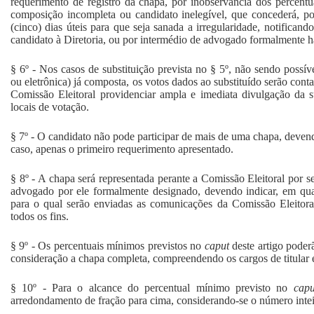
requerimento de registro da chapa, por inobservância dos percentu
composição incompleta ou candidato inelegível, que concederá, p
(cinco) dias úteis para que seja sanada a irregularidade, notifican
candidato à Diretoria, ou por intermédio de advogado formalmente ha
§ 6º - Nos casos de substituição prevista no § 5º, não sendo possív
ou eletrônica) já composta, os votos dados ao substituído serão cont
Comissão Eleitoral providenciar ampla e imediata divulgação da su
locais de votação.
§ 7º - O candidato não pode participar de mais de uma chapa, deven
caso, apenas o primeiro requerimento apresentado.
§ 8º - A chapa será representada perante a Comissão Eleitoral por s
advogado por ele formalmente designado, devendo indicar, em qua
para o qual serão enviadas as comunicações da Comissão Eleitora
todos os fins.
§ 9º - Os percentuais mínimos previstos no
caput
deste artigo pode
consideração a chapa completa, compreendendo os cargos de titular e
§ 10º - Para o alcance do percentual mínimo previsto no
cap
arredondamento de fração para cima, considerando-se o número inte