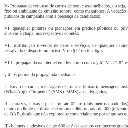
V- Propaganda com uso de carros de som e assemelhados, ou seja, 
fixo ou ambulante de emissão sonora, como megafones. A vedação n
públicos de campanha com a presença de candidatos;
VI- quaisquer pinturas ou pichações em prédios públicos ou pri
alusivas à chapa, nos respectivos comitês;
VII- distribuição e venda de bens e serviços, de qualquer nature
ressalvado o disposto no inciso IV do § 6º deste artigo.
VIII - propaganda na internet em desacordo com o § 6º, VI, 7º, 8º, e 
§ 6º- É permitida propaganda mediante:
I - Envio de cartas, mensagens eletrônicas (e-mail), mensagens insta
(WhatsApp) e "torpedos" (SMS e MMS) aos advogados;
Il - cartazes, faixas e placas de até 02 m² (dois metros quadrados
dentro do limite de distância compreendido no raio de 300 (trezento
da OAB, desde que não explorados comercialmente por empresas que
III- banners e adesivos de até 600 cm² (seiscentos centímetros quad