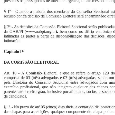
presentes os pressupostos de tutela de urgência, ou até mesmo antecip
§ 1º - Quando a maioria dos membros do Conselho Seccional esti
recurso contra decisão da Comissão Eleitoral será encaminhado dire
§ 2º - As decisões da Comissão Eleitoral Seccional serão publicadas 
da OAB/PI (www.oabpi.org.br
),
bem como no diário eletrônico 
intimadas as partes a partir da disponibilização das decisões, dis
intimação.
Capítulo IV
DA COMISSÃO ELEITORAL
Art. 10 - A Comissão Eleitoral a que se refere o artigo 129
composta de 03 (três) advogados e 03 (três) advogadas, sendo um 
pela Diretoria do Conselho Seccional entre advogados com mai
exercício profissional, que não integrem qualquer das chapas co
parentes até terceiro grau, inclusive por afinidade, sócios, associ
de candidatos.
§ 1º - No prazo de até 05 (cinco) dias úteis, a contar do dia posterio
das chapas para as eleições, qualquer componente de chapa pode 