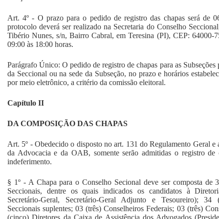
Art. 4º - O prazo para o pedido de registro das chapas será de 
protocolo deverá ser realizado na Secretaria do Conselho Secciona
Tibério Nunes, s/n, Bairro Cabral, em Teresina (PI), CEP: 64000-7
09:00 às 18:00 horas.
Parágrafo Único: O pedido de registro de chapas para as Subseções 
da Seccional ou na sede da Subseção, no prazo e horários estabelec
por meio eletrônico, a critério da comissão eleitoral.
Capítulo II
DA COMPOSIÇÃO DAS CHAPAS
Art. 5º - Obedecido o disposto no art. 131 do Regulamento Geral e ar
da Advocacia e da OAB, somente serão admitidas o registro de 
indeferimento.
§ 1º - A Chapa para o Conselho Secional deve ser composta de 34
Seccionais, dentre os quais indicados os candidatos à Diretoria
Secretário-Geral, Secretário-Geral Adjunto e Tesoureiro); 34 
Seccionais suplentes; 03 (três) Conselheiros Federais; 03 (três) Con
(cinco) Diretores da Caixa de Assistência dos Advogados (Presiden