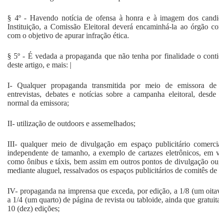
§ 4º - Havendo notícia de ofensa à honra e à imagem dos can
Instituição, a Comissão Eleitoral deverá encaminhá-la ao órgão 
com o objetivo de apurar infração ética.
§ 5º - É vedada a propaganda que não tenha por finalidade o conti
deste artigo, e mais: |
I- Qualquer propaganda transmitida por meio de emissora de 
entrevistas, debates e notícias sobre a campanha eleitoral, des
normal da emissora;
II- utilização de outdoors e assemelhados;
III- qualquer meio de divulgação em espaço publicitário comerci
independente de tamanho, a exemplo de cartazes eletrônicos, em ve
como ônibus e táxis, bem assim em outros pontos de divulgação ou,
mediante aluguel, ressalvados os espaços publicitários de comitês de
IV- propaganda na imprensa que exceda, por edição, a 1/8 (um oitav
a 1/4 (um quarto) de página de revista ou tabloide, ainda que gratui
10 (dez) edições;