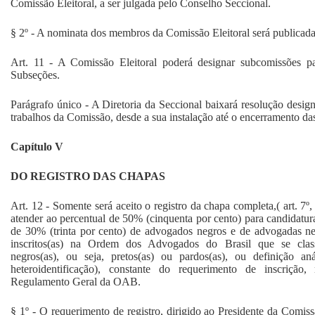
Comissão Eleitoral, a ser julgada pelo Conselho Seccional.
§ 2º - A nominata dos membros da Comissão Eleitoral será publicada
Art. 11 - A Comissão Eleitoral poderá designar subcomissões par
Subseções.
Parágrafo único - A Diretoria da Seccional baixará resolução design
trabalhos da Comissão, desde a sua instalação até o encerramento das
Capítulo V
DO REGISTRO DAS CHAPAS
Art. 12 - Somente será aceito o registro da chapa completa,( art. 7º
atender ao percentual de 50% (cinquenta por cento) para candidatur
de 30% (trinta por cento) de advogados negros e de advogadas ne
inscritos(as) na Ordem dos Advogados do Brasil que se class
negros(as), ou seja, pretos(as) ou pardos(as), ou definição aná
heteroidentificação), constante do requerimento de inscriçã
Regulamento Geral da OAB.
§ 1º - O requerimento de registro, dirigido ao Presidente da Comissã