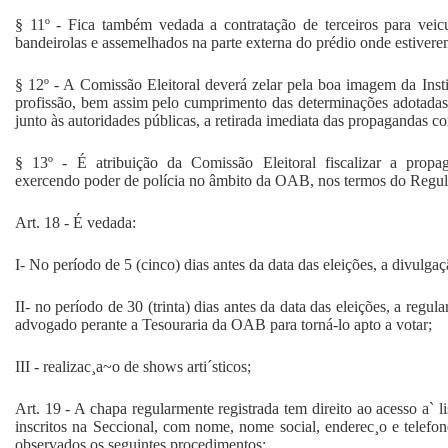
§ 11º - Fica também vedada a contratação de terceiros para veic
bandeirolas e assemelhados na parte externa do prédio onde estiverem
§ 12º - A Comissão Eleitoral deverá zelar pela boa imagem da Instit
profissão, bem assim pelo cumprimento das determinações adotadas,
junto às autoridades públicas, a retirada imediata das propagandas co
§ 13º - É atribuição da Comissão Eleitoral fiscalizar a propag
exercendo poder de polícia no âmbito da OAB, nos termos do Regu
Art. 18 - É vedada:
I- No período de 5 (cinco) dias antes da data das eleições, a divulgaç
II- no período de 30 (trinta) dias antes da data das eleições, a regul
advogado perante a Tesouraria da OAB para torná-lo apto a votar;
III - realizac¸a~o de shows arti´sticos;
Art. 19 - A chapa regularmente registrada tem direito ao acesso a` 
inscritos na Seccional, com nome, nome social, enderec¸o e telefon
observados os seguintes procedimentos: