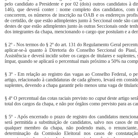
pelo candidato a Presidente e por 02 (dois) outros candidatos à dire
146), que deverá conter : nome completo dos candidatos, com i
concorrem, os números de inscrição na OAB e os endereços profis
de certidão, de que estão adimplentes junto à Seccional onde são c
destes de que estão adimplentes junto às outras Seccionais onde tenh
dos integrantes da chapa, mencionando o cargo que postulam e a d
§ 2º - Nos termos do § 2º do art. 131 do Regulamento Geral percent
aplicar-se-à quanto à Diretoria do Conselho Seccional do Piau
Assistência e deverá incidir sobre os cargos de titulares e suplentes,
ímpar, quando se aplicará o percentual mais próximo a 50% na comp
§ 3º - Em relação ao registro das vagas ao Conselho Federal, o pe
artigo, relacionado à candidaturas de cada gênero, levará em conside
suplentes, devendo a chapa garantir pelo menos uma vaga de titulari
§ 4º O percentual das cotas raciais previsto no
caput
deste artigo ser
total dos cargos da chapa, e não por órgãos como previsto para as ca
§ 5º - Após encerrado o prazo de registro dos candidatos menciona
será permitida a substituição de candidatos, salvo nos casos de m
qualquer membro da chapa, não podendo mais, o renunciante
determinação da Comissão Eleitoral nos casos de constatação