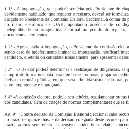
§ 1º - A impugnação, que poderá ser feita
pelo Presidente de cha
devidamente habilitado, que requerer o registro, deverá ser formaliza
dirigida ao Presidente da Comissão Eleitoral Seccional, a contar da 
no diário eletrônico da OAB, apontando ausência de condiçã
inelegibilidade ou irregularidade formal no pedido de registro
documentos pertinentes.
§ 2º - Apresentada a impugnação, o Presidente da comissão eleitora
sendo caso de indeferimento liminar da impugnação, notificará ime
candidato, diretoria ou candidato isoladamente, para apresentar defe
§ 3º - O Relator poderá determinar a realização de diligencias, as q
cumprir de forma imediata para que o mesmo possa julgar os pedidos
úteis, em reunião pública, em que será admitida sustentação oral, po
tanto, impugnante e impugnado.
§ 4º -A comissão eleitoral pode, a seu critério, regulamentar outras
dos candidatos, além da criação de normas complementares que se fi
Art. 9º - Contra decisão da Comissão Eleitoral Seccional cabe recu
no prazo de quinze dias, e da decisão colegiada deste recurso pa
prazo, ambos sem efeito suspensivo, podendo o relator concede