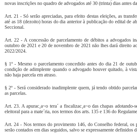
novas inscrições no quadro de advogados até 30 (trinta) dias antes da
Art. 21 - Só serão apreciadas, para efeito destas eleições, as trans
até as 18 (dezoito) horas do dia anterior à publicação do edital de ab
Seccional.
Art. 22 - A concessão de parcelamento de débitos a advogados in
outubro de 2021 e 20 de novembro de 2021 não lhes dará direito ao 
2022/2024.
§ 1º - Mesmo o parcelamento concedido antes do dia 21 de outub
condição de adimplente quando o advogado houver quitado, à vist
não haja parcela em atraso.
§ 2º - Será considerado inadimplente quem, já tendo obtido parcela
as parcelas.
Art. 23. A apurac¸a~o tera´ a fiscalizac¸a~o das chapas adotando-s
eleitoral para a mate´ria, nos termos dos arts. 135 e 136 do Regulam
Art. 24 - Nos termos do provimento 146, do Conselho federal, os p
serão contados em dias seguidos, salvo se expressamente definidos d