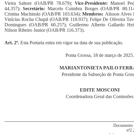
Vieira Saltore (OAB/PR 78.679);
Vice-Presidente:
Manoel Pe
44.357);
Secretário:
Marcelo Coimbra Borges (OAB/PR 80.114
Cristina Machinski (OAB/PR 103.634);
Membros:
Alisson Alves
Vinícius Rocha Chupil (OAB/PR 118.937); Felipe De Oliveira Ta
Domingues (OAB/PR 60.257); Guillermo Alberto Gallardo Hei
Nilson Ribeiro Junior (OAB/PR 116.373).
Art.
2º.
Esta Portaria entra em vigor na data de sua publicação.
Ponta Grossa, 18 de março de 2025.
MARIANTONIETA PAILO FERR
Presidente da Subseção de Ponta Gros
EDITE MOSCONI
Coordenadora Geral das Comissões
Documento 
nº2.