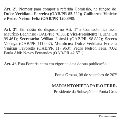
Art. 2º.
Nomear para compor a referida Comissão, na função de 
Dulce Veridiana Ferreira (OAB/PR 85.222); Guilherme Viníciu
e
Pedro Nelson Feliz (OAB/PR 120.898);
Art. 3º.
Em razão do disposto no Art. 1º a Comissão fica assim
Maurício Bachinski (OAB/PR 70.303);
Vice-Presidente:
Luana Car
99.461);
Secretário:
Willian Jasinski (OAB/PR 98.882);
Secret
Valenga (OAB/PR 111.667);
Membros:
Dulce Veridiana Ferreir
Vinícius Favoretto (OAB/PR 117.963); Pedro Nelson Feliz (OA
Paula Abib Neves Fernandes (OAB/PR 42.571).
Art. 4º.
Esta Portaria entra em vigor na data de sua publicação.
Ponta Grossa, 08 de setembro de 202
MARIANTONIETA PAILO FERR
Presidente da Subseção de Ponta Gros
Documento 